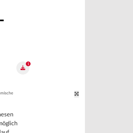
-
1
amische
hesen
möglich
lauf