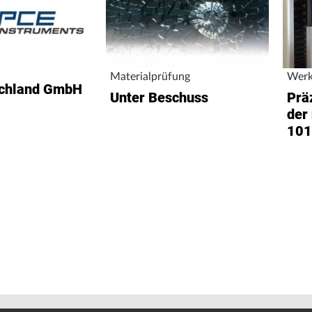
Materialprüfung
Werk
schland GmbH
Unter Beschuss
Prä
der
101