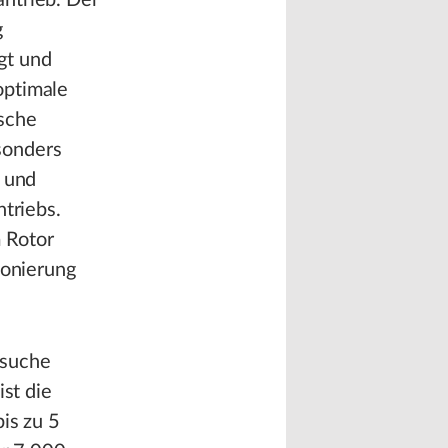
ntrieb. Der
g
gt und
optimale
ische
sonders
z und
ntriebs.
 Rotor
ionierung
rsuche
ist die
is zu 5