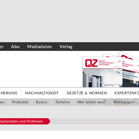
er
Abo
Mediadaten
Verlag
ICHERUNG
NACHHALTIGKEIT
GESETZE & NORMEN
EXPERTENF
ws
Produkte
Basics
Termine
Wer bietet was?
Whitepaper
 Implantaten und Prothesen