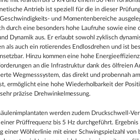
ihe mit Kräften bis 3 kN und einem 30 Nm Torsionsa
etische Antrieb ist speziell für die in dieser Prüfun
 Geschwindigkeits- und Momentenbereiche ausgele
ich durch eine besonders hohe Laufruhe sowie eine 
und Dynamik aus. Er erlaubt sowohl zyklisch dynam
 als auch ein rotierendes Endlosdrehen und ist be
einsetzbar. Hinzu kommen eine hohe Energieeffizien
orderungen an die Infrastruktur dank des ölfreien A
ierte Wegmesssystem, das direkt und probennah am
st, ermöglicht eine hohe Wiederholbarkeit der Posit
 sehr präzise Drehwinkelmessung.
säulenimplantaten werden zudem Druckschwell-Ve
 einer Prüffrequenz bis 5 Hz durchgeführt. Ergebnis 
 einer Wöhlerlinie mit einer Schwingspielzahl von b