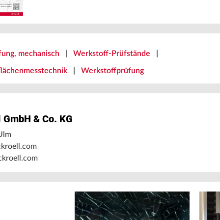
fung, mechanisch
|
Werkstoff-Prüfstände
|
flächenmesstechnik
|
Werkstoffprüfung
l GmbH & Co. KG
Ulm
kroell.com
kroell.com