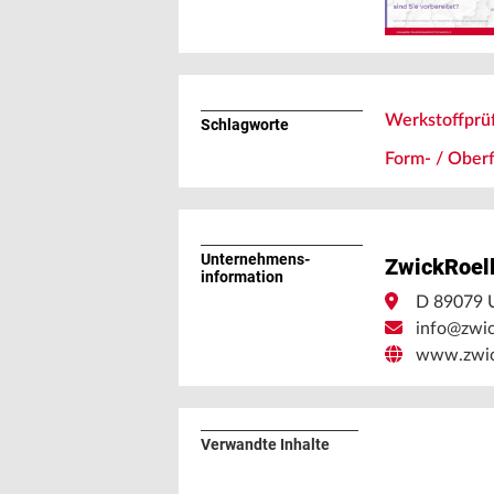
Werkstoffprü
Schlagworte
Form- / Ober
Unternehmens­
ZwickRoel
information
D 89079 
info@zwic
www.zwic
Verwandte Inhalte