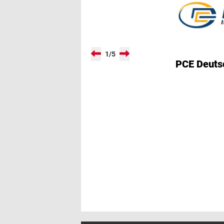
1
/
5
PCE Deut