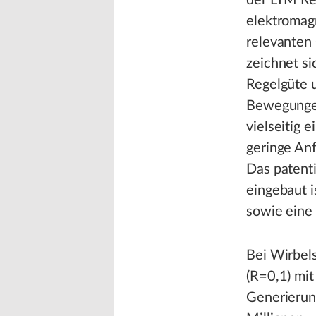
der LTM Re
elektromagn
relevanten
zeichnet s
Regelgüte 
Bewegungen
vielseitig 
geringe Anf
Das patent
eingebaut i
sowie eine
Bei Wirbel
(R=0,1) mit
Generierung