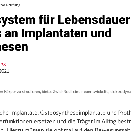
che Prüfung
system für Lebensdauer
s an Implantaten und
hesen
ung
2021
Körper zu simulieren, bietet ZwickRoell eine neuentwickelte, elektrodyn
che Implantate, Osteosyntheseimplantate und Prot
erfunktionen ersetzen und die Träger im Alltag best
en. Hierzu müssen sie optimal auf den Bewegungsab