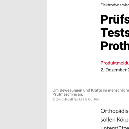
Elektrodynamis
Prüf
Test
Prot
Produktmeld
2. Dezember 
Um Bewegungen und Kräfte im menschlichen 
Prüfmaschine an.
© ZwickRoell GmbH & Co. KG
Orthopädis
sollen Körp
unterstütz