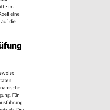
fte im
Roell eine
 auf die
rüfung
sweise
ntaten
dynamische
gung. Für
hausführung