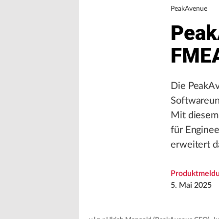
PeakAvenue
Peak
FMEA
Die PeakA
Softwareun
Mit diesem
für Engine
erweitert d
Produktmeld
5. Mai 2025