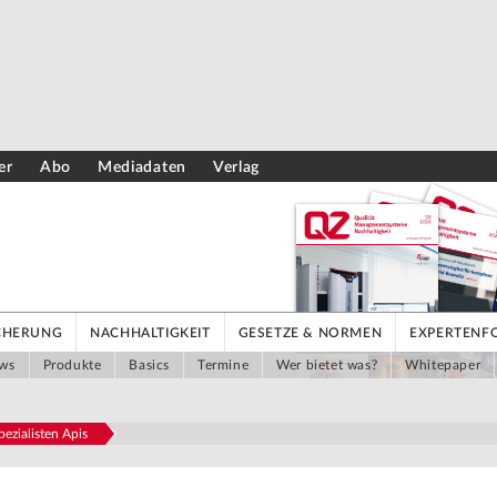
er
Abo
Mediadaten
Verlag
ICHERUNG
NACHHALTIGKEIT
GESETZE & NORMEN
EXPERTENF
ws
Produkte
Basics
Termine
Wer bietet was?
Whitepaper
zialisten Apis