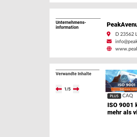
Unternehmens­
PeakAven
information
D 23562 
info@pea
www.peak
Verwandte Inhalte
1
/
5
CAQ
PLUS
ISO 9001 k
mehr als v