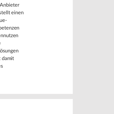
Anbieter
tellt einen
ue-
mpetenzen
ennutzen
e
 Lösungen
t damit
es