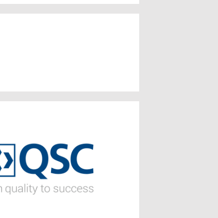
Managementsysteme
ConSense