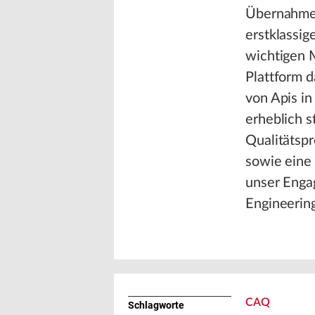
Übernahme 
erstklassig
wichtigen 
Plattform 
von Apis i
erheblich s
Qualitätspr
sowie eine 
unser Engag
Engineerin
CAQ
Schlagworte