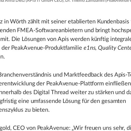
Julia Anna Dietz (APIS IT GmbH CEO), Dr. Thiemo Zambanini (PeakAvenue
tz in Wörth zählt mit seiner etablierten Kundenbasis
renden FMEA-Softwareanbietern und bringt hochspez
it. Die Lösungen von Apis werden künftig integral
l der PeakAvenue-Produktfamilie
e1ns, Quality Cent
n.
 Branchenverständnis und Marktfeedback des Apis-T
erentwicklung der PeakAvenue-Plattform einfließen. 
nerhalb des Digital Thread weiter zu stärken und d
gfristig eine umfassende Lösung für den gesamten
nszyklus zu bieten.
gold, CEO von PeakAvenue: „Wir freuen uns sehr, d