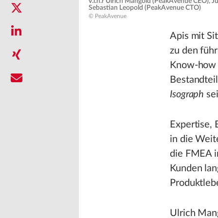
v.l.n.r Ulrich Mangold (PeakAvenue CEO), 
Sebastian Leopold (PeakAvenue CTO)
© PeakAvenue
Apis mit Si
zu den füh
Know-how m
Bestandtei
Isograph
sei
Expertise,
in die Weit
die FMEA in
Kunden lan
Produktlebe
Ulrich Man