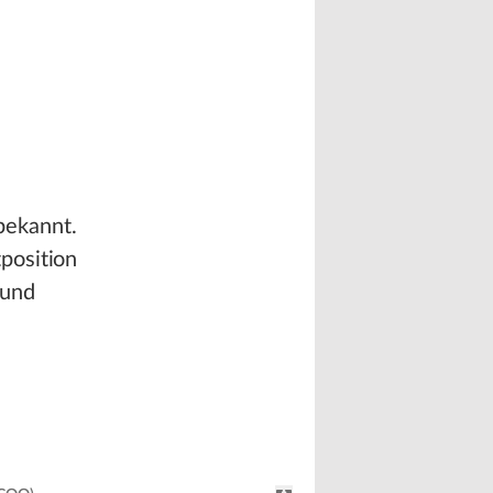
bekannt.
position
 und