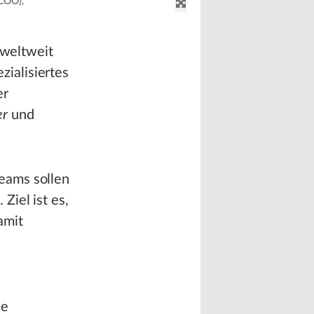
 COO),
 weltweit
ialisiertes
er
er
und
eams sollen
Ziel ist es,
amit
ie