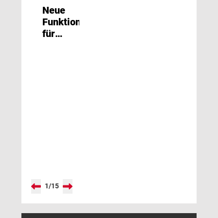
Neue
Funktionen
für
Integration
und
Änderungsnachverfolgung
1
/
15