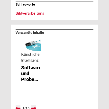
Schlagworte
Bildverarbeitung
Verwandte Inhalte
Künstliche
Intelligenz
Softwareupdate
und
Probemonat
für die
KI-
Trainingssoftware
IDS
NXT
1
/
15