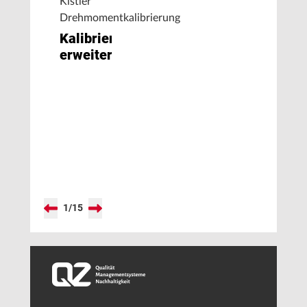
Kistler
Drehmomentkalibrierung
Kalibrierspektrum
erweitert
1
/
15