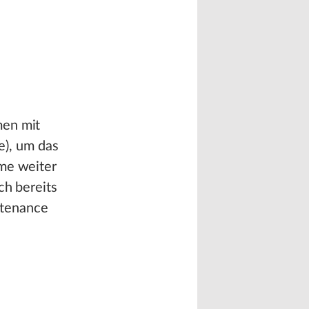
men mit
), um das
eme weiter
ch bereits
ntenance