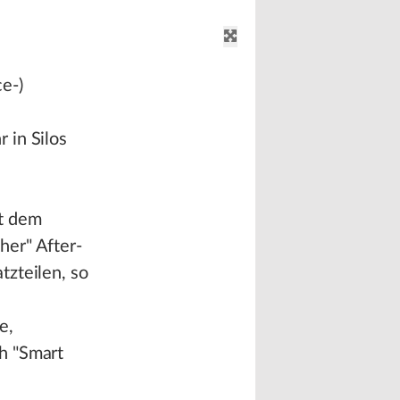
e-)
 in Silos
it dem
her" After-
tzteilen, so
e,
h "Smart