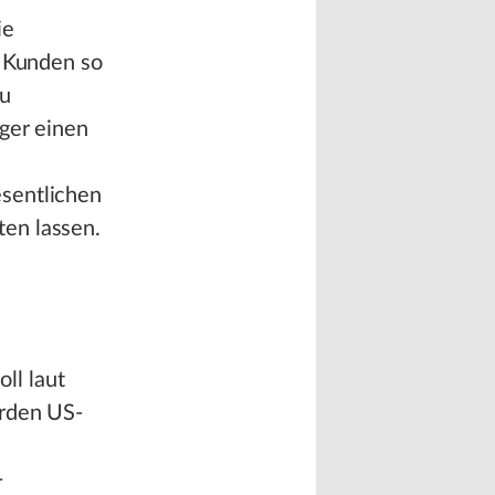
ie
n Kunden so
zu
ger einen
esentlichen
en lassen.
l
ll laut
arden US-
-