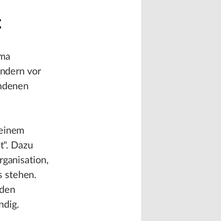
t
ema
ondern vor
undenen
 einem
t". Dazu
rganisation,
s stehen.
nden
ndig.