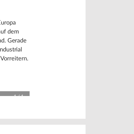
Europa
auf dem
nd. Gerade
ndustrial
 Vorreitern.
1
/
1