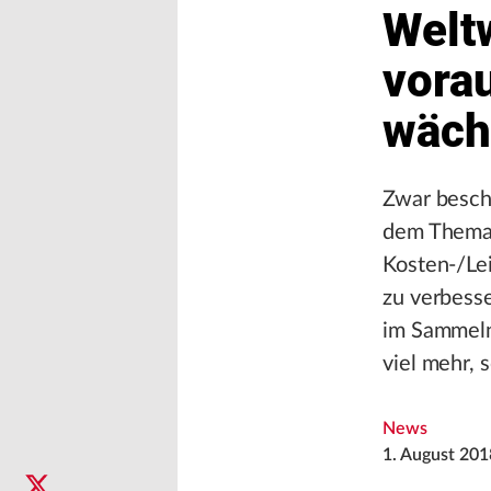
Weltw
vora
wäch
Zwar besch
dem Thema 
Kosten-/Lei
zu verbesse
im Sammeln
viel mehr, 
News
1. August 201