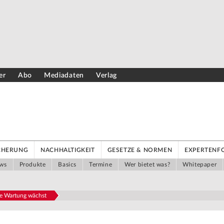
er
Abo
Mediadaten
Verlag
ICHERUNG
NACHHALTIGKEIT
GESETZE & NORMEN
EXPERTENF
ws
Produkte
Basics
Termine
Wer bietet was?
Whitepaper
de Wartung wächst