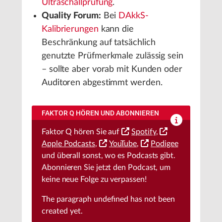
Ultraschallprüfung
.
Quality Forum:
Bei
DAkkS-
Kalibrierungen
kann die
Beschränkung auf tatsächlich
genutzte Prüfmerkmale zulässig sein
– sollte aber vorab mit Kunden oder
Auditoren abgestimmt werden.
FAKTOR Q HÖREN UND ABONNIEREN
Faktor Q hören Sie auf
Spotify
,
Apple Podcasts
,
YouTube
,
Podigee
und überall sonst, wo es Podcasts gibt.
Abonnieren Sie jetzt den Podcast, um
keine neue Folge zu verpassen!
The paragraph
undefined
has not been
created yet.