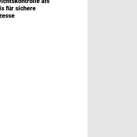
ichtskontrolle als
s für sichere
Proceq Computest Lit
zesse
Härteprüfung vor
ohne Probenent