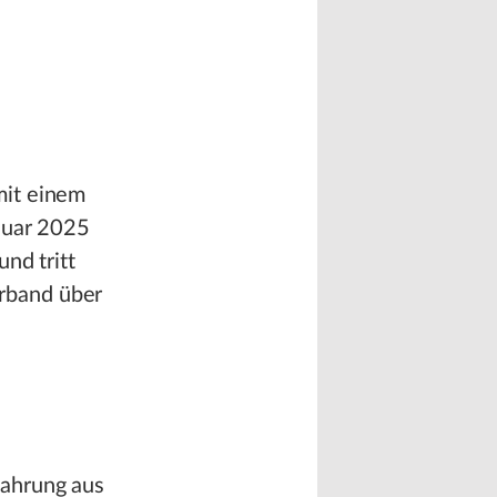
mit einem
anuar 2025
nd tritt
rband über
fahrung aus