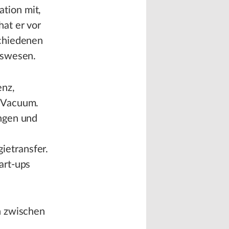
tion mit,
at er vor
schiedenen
tswesen.
enz,
r Vacuum.
ngen und
etransfer.
art-ups
h zwischen