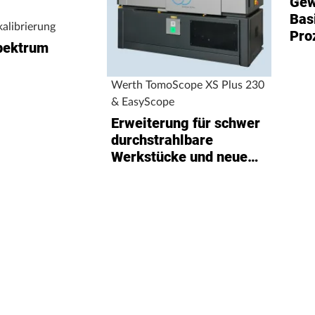
Gew
Basi
librierung
Pro
spektrum
Werth TomoScope XS Plus 230
& EasyScope
Erweiterung für schwer
durchstrahlbare
Werkstücke und neue
Kompaktgeräteklasse