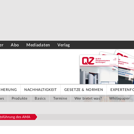
er
Abo
Mediadaten
Verlag
ICHERUNG
NACHHALTIGKEIT
GESETZE & NORMEN
EXPERTENF
ws
Produkte
Basics
Termine
Wer bietet was?
Whitepaper
tsführung des AMA