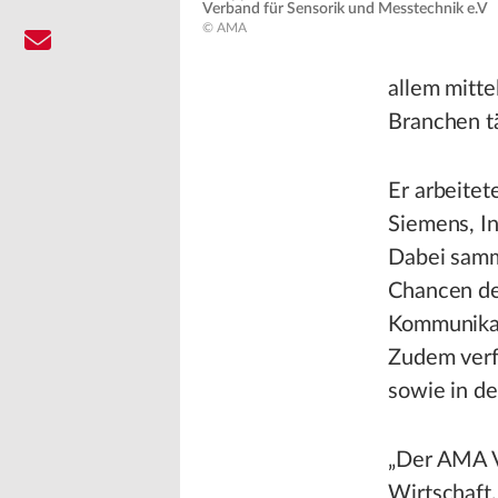
Verband für Sensorik und Messtechnik e.V
© AMA
allem mitt
Branchen t
Er arbeite
Siemens, I
Dabei samm
Chancen der
Kommunikat
Zudem verf
sowie in de
„Der AMA V
Wirtschaft,