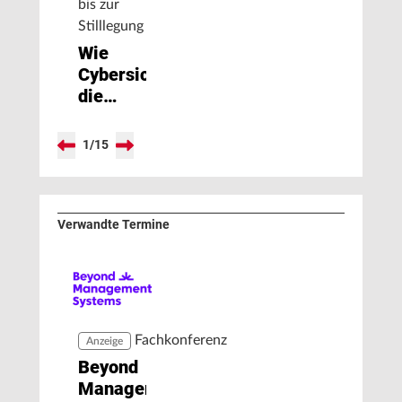
bis zur
Stilllegung
Wie
Cybersicherheit
die
Fahrzeugindustrie
transformiert
1
/
15
Verwandte Termine
Fachkonferenz
Anzeige
Beyond
Management