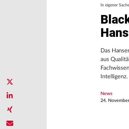
In eigener Sach
Blac
Hans
Das Hanser 
aus Qualit
Fachwissen 
Intelligenz
News
24. Novembe