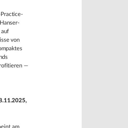
,
Practice-
 Hanser-
 auf
isse von
kompaktes
ends
rofitieren —
28.11.2025,
heint am