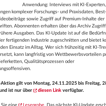
Anwendung: Interviews mit KI-Experten
ungen komplexer Forschungs- und Praxisdaten, Best-
ideobeiträge sowie Zugriff auf Premium-Inhalte der
riften. Abonnenten erhalten über das Archiv Zugriff
rühere Ausgaben. Das KI-Update ist auf die Bedürfn
der fertigenden Industrie zugeschnitten und bietet 
den Einsatz im Alltag. Wer sich frühzeitig mit KI-Tr
setzt, kann langfristig von Wettbewerbsvorteilen p
Lieferketten, Qualitätsprozessen oder
rungsoffensiven.
-Aktion gilt von Montag, 24.11.2025 bis Freitag, 
und ist nur über
diesen Link
verfügbar.
 Sie eine
Leseprobe
. Das nächste KI-Update ersc