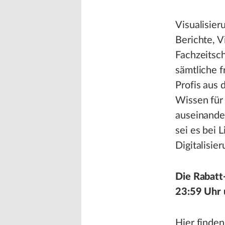
Visualisier
Berichte, V
Fachzeitsch
sämtliche f
Profis aus 
Wissen für 
auseinander
sei es bei 
Digitalisie
Die Rabatt
23:59 Uhr 
Hier finden