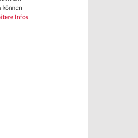
n können
tere Infos