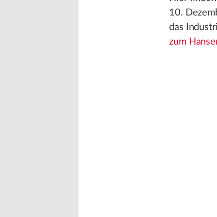
10. Dezemb
das Industr
zum Hanser 