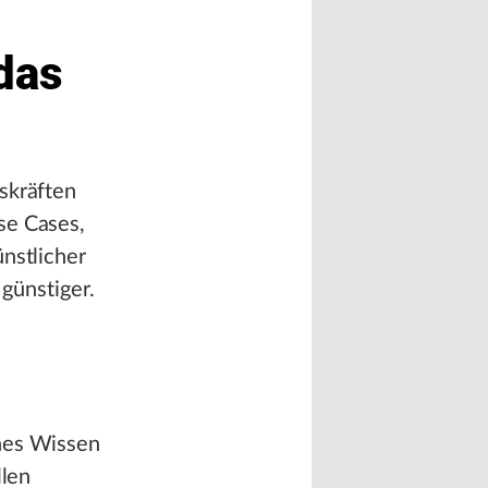
das
skräften
se Cases,
nstlicher
 günstiger.
ahes Wissen
llen