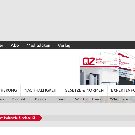
er
Abo
Mediadaten
Verlag
ICHERUNG
NACHHALTIGKEIT
GESETZE & NORMEN
EXPERTENF
ws
Produkte
Basics
Termine
Wer bietet was?
Whitepaper
 Industrie-Update KI