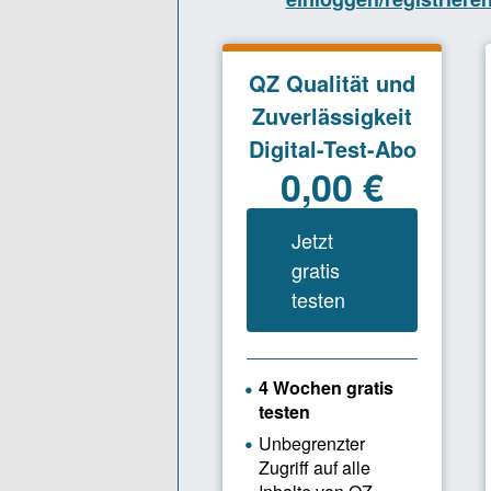
QZ: Wann 
Matthias S
Papier. Die
im Alltag k
wollten ein
können. Bro
für uns und
Entwicklun
QZ: Was wa
Marc Schu
Sprünge. Ei