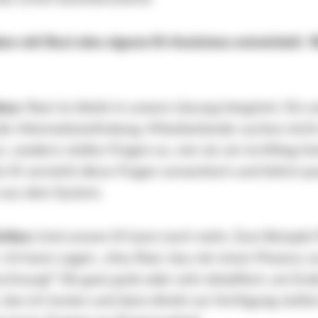
ben mit Roxi eine eigene KI-Assistenz entwickelt.
key:
Roxi ist direkt in unsere Lösung integriert. Ein z
ie Informationsfindung. Mitarbeitende suchen nich
, sondern stellen Fragen so, wie sie sie im Alltag fo
 KI versteht diese Fragen semantisch und liefert p
aus dem System.
chloz:
Und unsere KI kann noch mehr. Zum Beispiel
 Ich kann sagen: „Hey Roxi, bau mir einen Prozess z
hnung!“ Ob ganz grob oder sehr detailliert, am End
 das ich testen und dann direkt zur Verfügung stell