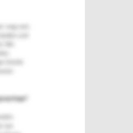
ar: weg vom
standen und
d. Wir
ifen
er Schritt
nserer
gssprünge?
nalen
as aus