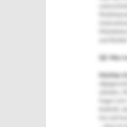
unterschied
Medizinprod
Unternehme
Mitarbeiten
und flexibel
QZ: Was tr
Matthias S
allgegenwär
arbeiten, M
fragen sic
bedenkt, da
hat und heu
– dann ist 