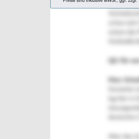
Marc Schu
Vertriebsmi
schon sehr 
setzen die 
Verbindlich
QZ: Für we
Marc Schu
Gestartet s
lag hier in
Lösungsanbi
deutschen U
Aber das is