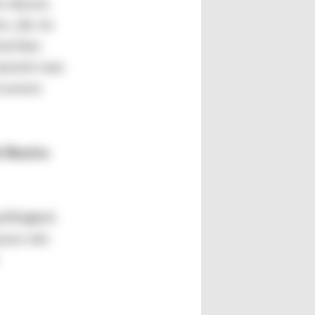
ur darum,
n, die im
d klar:
 kommt man
d unsere
t Roxtra
fähigkeit.
auso wie