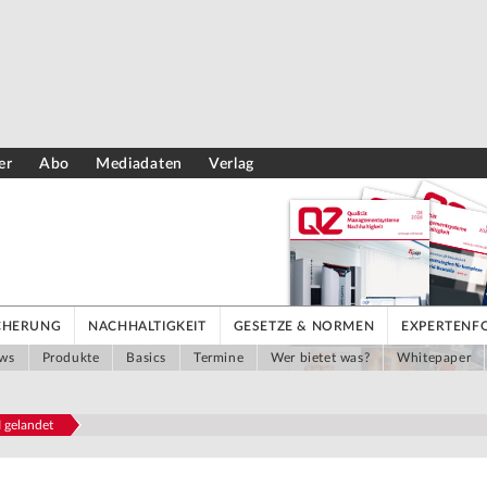
er
Abo
Mediadaten
Verlag
ICHERUNG
NACHHALTIGKEIT
GESETZE & NORMEN
EXPERTENF
ws
Produkte
Basics
Termine
Wer bietet was?
Whitepaper
I gelandet