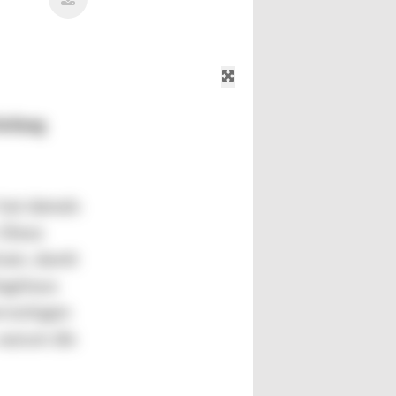
Anfang
 hat damals
 Diese
kram, damit
lagshaus
rvorlagen
 warum die