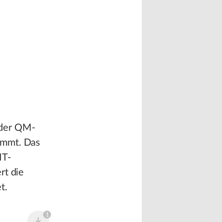
 der QM-
immt. Das
IT-
rt die
t.
1