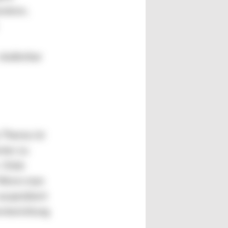
entren,
skalierbar
s Thema ist
nter zu
 Viele
? Wenn man
ausprobiert
entwicklung