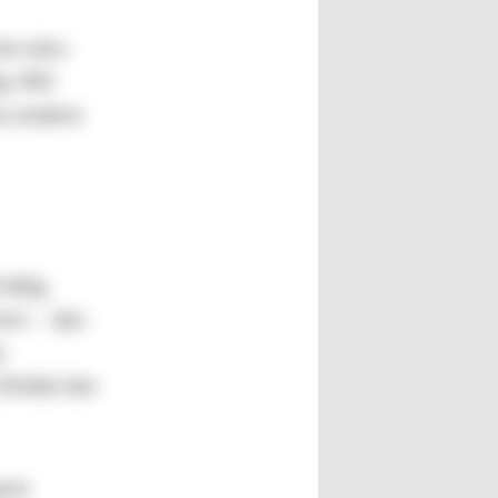
en also
g: Wir
nz andere
tätig.
ern – das
e
rittel der
anz