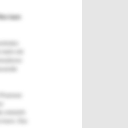
 Was kann
entrales
t mehr mit
rmulieren
assende
 Prozesse
ur
e entsteht
en kann. Das