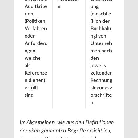
Auditkrite
n.
ung
rien
(einschlie
(Politiken,
ßlich der
Verfahren
Buchhaltu
oder
ng) von
Anforderu
Unterneh
ngen,
men nach
welche
den
als
jeweils
Referenze
geltenden
n dienen)
Rechnung
erfüllt
slegungsv
sind
orschrifte
n.
Im Allgemeinen, wie aus den Definitionen
der oben genannten Begriffe ersichtlich,