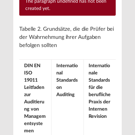
The paragraph
undefined
has not been
created yet.
Tabelle 2. Grundsätze, die die Prüfer bei
der Wahrnehmung ihrer Aufgaben
befolgen sollten
DIN EN
Internatio
Internatio
ISO
nal
nale
19011
Standards
Standards
Leitfaden
on
für die
zur
Auditing
berufliche
Auditieru
Praxis der
ng von
Internen
Managem
Revision
entsyste
men