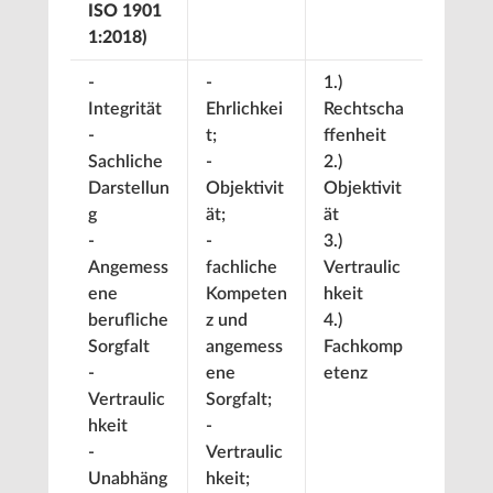
ISO 1901
1:2018)
-
-
1.)
Integrität
Ehrlichkei
Rechtscha
-
t;
ffenheit
Sachliche
-
2.)
Darstellun
Objektivit
Objektivit
g
ät;
ät
-
-
3.)
Angemess
fachliche
Vertraulic
ene
Kompeten
hkeit
berufliche
z und
4.)
Sorgfalt
angemess
Fachkomp
-
ene
etenz
Vertraulic
Sorgfalt;
hkeit
-
-
Vertraulic
Unabhäng
hkeit;