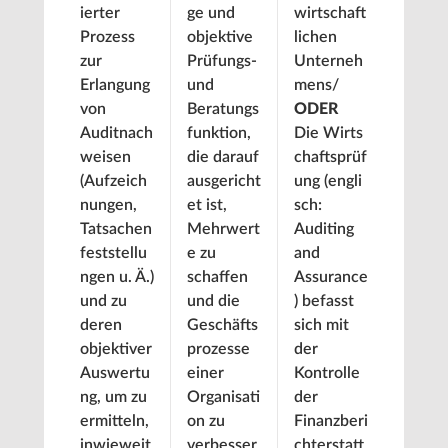
ierter
ge und
wirtschaft
Prozess
objektive
lichen
zur
Prüfungs-
Unterneh
Erlangung
und
mens/
von
Beratungs
ODER
Auditnach
funktion,
Die Wirts
weisen
die darauf
chaftsprüf
(Aufzeich
ausgericht
ung (engli
nungen,
et ist,
sch:
Tatsachen
Mehrwert
Auditing
feststellu
e zu
and
ngen u. Ä.)
schaffen
Assurance
und zu
und die
) befasst
deren
Geschäfts
sich mit
objektiver
prozesse
der
Auswertu
einer
Kontrolle
ng, um zu
Organisati
der
ermitteln,
on zu
Finanzberi
inwieweit
verbesser
chterstatt