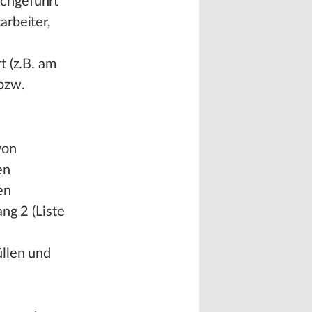
rchgeführt
arbeiter,
t (z.B. am
bzw.
von
en
en
ng 2 (Liste
üllen und