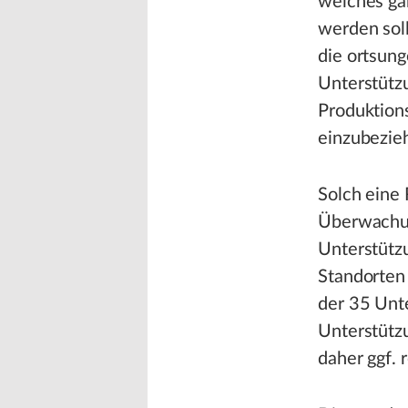
welches ga
werden soll
die ortsun
Unterstützu
Produktion
einzubezie
Solch eine
Überwachun
Unterstütz
Standorten 
der 35 Unt
Unterstützu
daher ggf. 