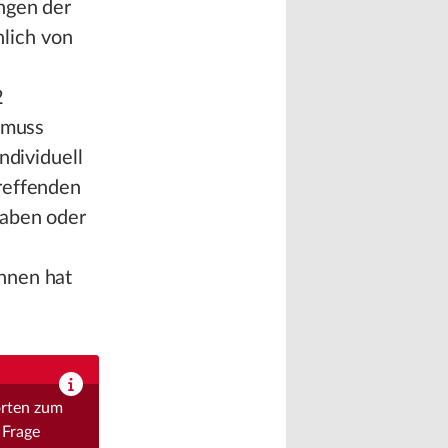
ngen der
lich von
2
, muss
ndividuell
reffenden
gaben oder
nnen hat
orten zum
 Frage