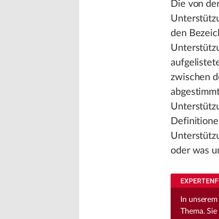
Die von der
Unterstütz
den Bezeic
Unterstütz
aufgelistet
zwischen de
abgestimmt
Unterstütz
Definitione
Unterstütz
oder was un
EXPERTENF
In unserem
Thema. Sie