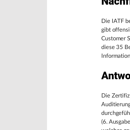
Nachf
Die IATF b
gibt offens
Customer S
diese 35 Be
Information
Antwo
Die Zertifi
Auditierun
durchgeführ
(6. Ausgabe