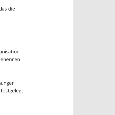
das die
anisation
 benennen
nungen
festgelegt