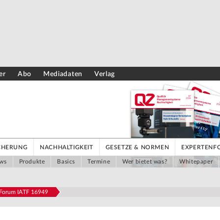
er
Abo
Mediadaten
Verlag
ICHERUNG
NACHHALTIGKEIT
GESETZE & NORMEN
EXPERTENF
ws
Produkte
Basics
Termine
Wer bietet was?
Whitepaper
| Forum IATF 16949