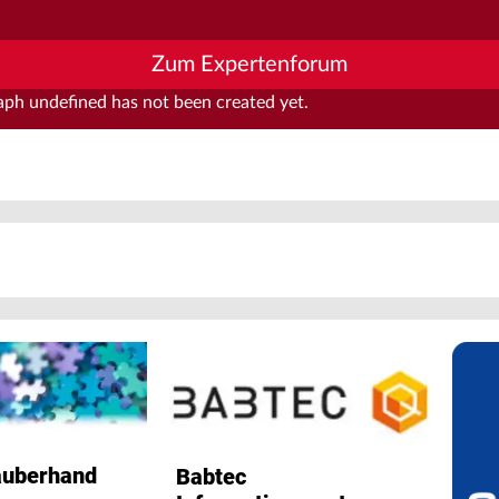
Zum Expertenforum
raph
undefined
has not been created yet.
auberhand
Babtec