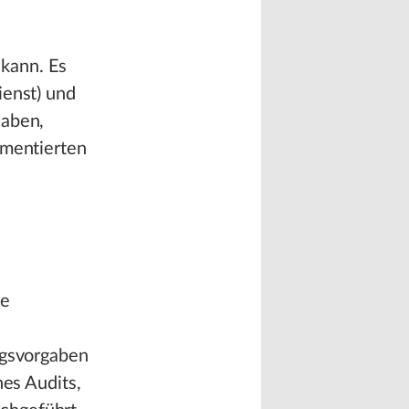
kann. Es
ienst) und
haben,
umentierten
ie
ngsvorgaben
nes Audits,