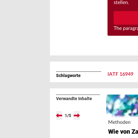
stellen.
The parag
IATF 16949
Schlagworte
Verwandte Inhalte
1
/
5
Methoden
Wie von Z