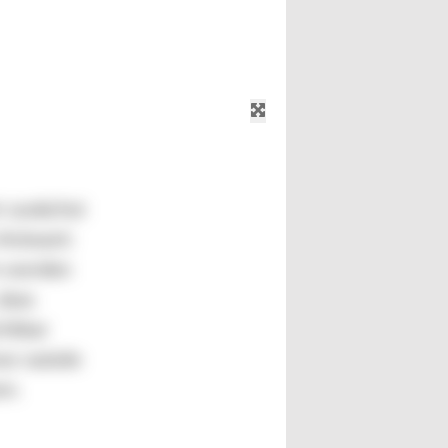
r zunächst
 Antwort:
n werden
 dass
chtbar
xe soziale
en.