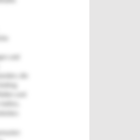
lhafte
iche
gen und
anden, die
Setting
Rollen und
 helfen,
beiten.
smuster: