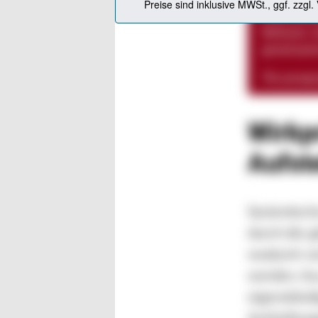
Einbindung
Reflexion,
gemeinsame
The parag
Wirkp
Aufst
Systemische
durch die 
wodurch ve
werden. Aus
eigenständi