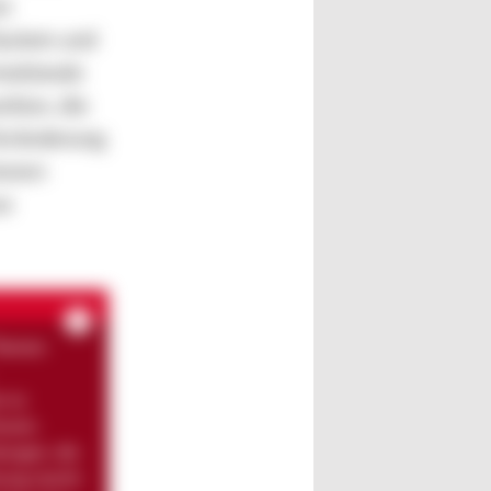
um
System und
motionale
tion, die
Veränderung
ionen
se
Themen
r zu
assen.
dungen, die
dnung macht