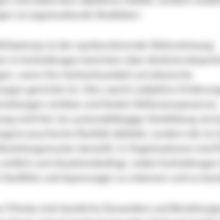
en sind dabei kein objektives Abbild, sondern model
en an organisationale Realitäten.
Wirkprinzip ist die repräsentierende Wahrnehmung:
ter in Aufstellungen berichten über ähnliche körperl
en, wenn ihre Aufmerksamkeit auf physische
gen gerichtet ist. Dies macht subjektive Erfahrun
eziehungen sichtbar und fördert Reflexionsprozesse.
g wird hier als systemabhängige Sinnbildung verst
rgene psychische Realität abbildet, sondern die im 
eziehungsmuster darstellt. In Organisationen sind 
zeitlich und situationsbedingt, wobei Aufstellungen
e Konflikte und Spannungen zu erkennen und zu bear
es Prinzip sind räumliche Dynamiken und Beziehung