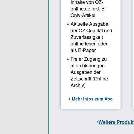
Muster und
Chancen 
Systemische
Strukturen
für Verände
Handlungsop
Gleichzeiti
Durchführun
begrenzt. 
Fehlinterpr
Heilmittel
Empfehlu
Unternehme
unübersich
kombinieren
qualifizier