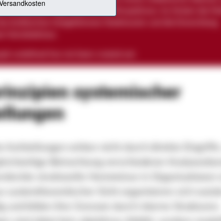
 verschiedener organisatorischer Perspektiven. So fördert die M
 das Aufbrechen festgefahrener Denkmuster und die Entwicklung
r Verständnisse.
raph
undefined
has not been created yet.
rinzipien systemischer
ellungen
 Aufstellungen wirken nicht durch direkte Eingriffe
gleichzeitige Betrachtung verschiedener Analyseebe
rdeckte strukturelle Hemmnisse in Organisationen 
 systemtheoretischer Sicht organisieren sich sozia
g und bilden ihre Grenzen durch interne Strukturen.