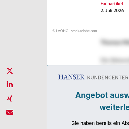
Fachartikel
2. Juli 2026
© LAONG - stock.adobe.com
Thomas Mün
Die Bekann
die Frage:
Schlüsselp
durch Stell
gegenseiti
werden. Es 
und organi