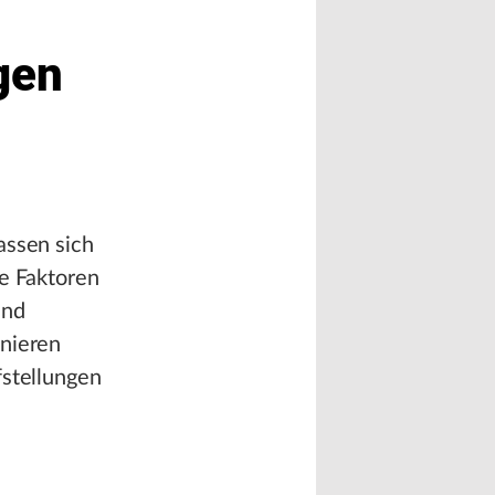
gen
assen sich
ne Faktoren
und
onieren
fstellungen