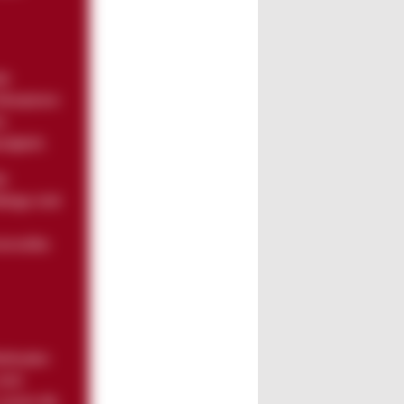
le
Akzeptanz
e
tigkeit.
ie
elege sind
erselles
Methoden
sind
 sowie die