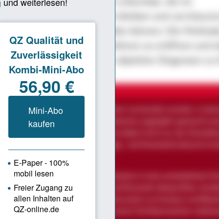
liche Zugriff macht Muster erkennbar, die im
ischen Alltag oft unbewusst bleiben und von klassi
hoden schwer erfasst werden können. Die Methode
Instrument, um neue Perspektiven zu eröffnen und a
ionen zu ermöglichen, ohne objektive Diagnosen zu l
SYSTEMISCHE AUFSTELLUNGEN?
e Aufstellungen können als Verfahren verstanden werden, in de
räumliche Anordnung relevanter Elemente zugänglich gemacht we
 von Personen oder Symbolen dient dabei nicht nur der Darstellu
möglicht die Analyse von Beziehungs- und Kontextstrukturen inne
on.
e Form der Darstellung wird das Systems in eine veränderbare F
 sodass Annahmen über Struktur und Dynamik überprüfbar werde
stellungen als ein methodisches Instrument zur Analyse und Bear
organisationaler Zusammenhänge durch Sichtbarmachen relation