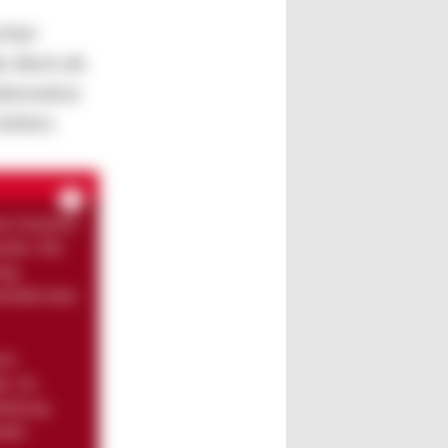
schen
 dient als
lternative
iefern.
nen Systeme
rden. Die
ng,
rhalb einer
orm
n. So
beitung
aler