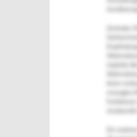
Aufstellung
Annäherung
Zentrales 
Stellvertre
Empfindung
Wahrnehmun
implizite B
Wahrnehmun
keine verbo
erzeugten B
Funktionen 
strukturell
Ein weiter