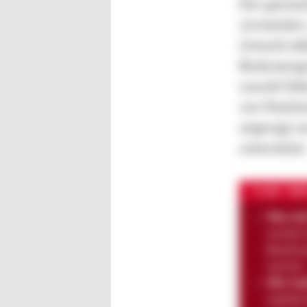
Der genutz
verstanden
Umwelt abb
Bedeutungs
sowohl Näh
von Positi
angeregt w
unterstützt
TL;DR – DER
Was sin
werden d
Beziehu
machen –
Wie fun
implizit