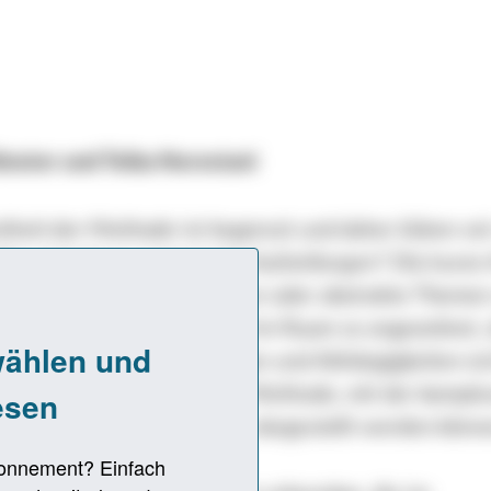
ster und Teiba Norestani
theit der Methode ist begrenzt und daher klären wi
 Was sind denn
systemische Aufstellungen
? Die kurze
ersonen, Teams, Abteilungen oder abstrakte Theme
vertreter repräsentiert und im Raum so angeordnet,
ge Beziehungen, Spannungen und Abhängigkeiten si
handelt sich also um eine Methode, mit der komple
sationale Systeme räumlich dargestellt werden könn