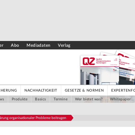
er
Abo
Mediadaten
Verlag
ICHERUNG
NACHHALTIGKEIT
GESETZE & NORMEN
EXPERTENF
ws
Produkte
Basics
Termine
Wer bietet was?
Whitepaper
ärung organisationaler Probleme beitragen