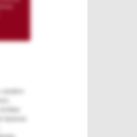
ethode
, sondern
nen,
sichtbar
le Systeme