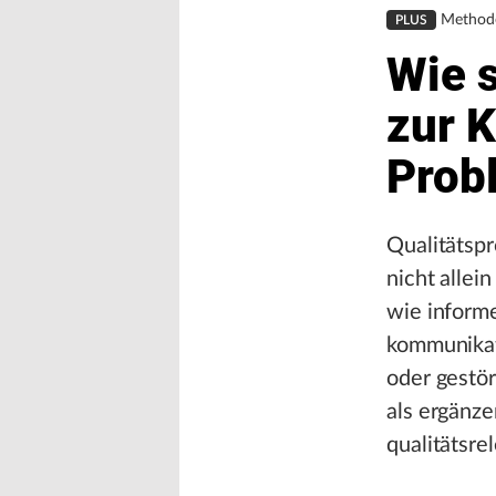
Method
PLUS
Wie 
zur K
Prob
Qualitätspr
nicht allei
wie inform
kommunikati
oder gestör
als ergänz
qualitätsre