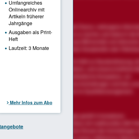
 dynamischer Strukturen.
und Grenzen der Methode
 Aufstellungen bieten vor allem die Chance, verborgene informa
 und implizite Erwartungen sichtbar zu machen und dadurch die 
rungen zu erhöhen. Sie eröffnen neue Blickwinkel und alternativ
tionen, speziell in Situationen hoher Komplexität oder Mehrdeu
g weist die Methode Grenzen auf: Es fehlt an Standardisierung, d
g und Interpretation können variieren, und wissenschaftliche B
Zudem erfordert die Anwendung methodische Kompetenz, um
etationen zu vermeiden. Systemische Aufstellungen sind kein univ
, sondern ein ergänzendes Instrument im Qualitätsmanagement.
ngen für Praxis
n sollten systemische Aufstellungen gezielt in komplexen,
tlichen Situationen einsetzen und diese mit traditionellen QM-
. Entscheidend für den erfolgreichen Einsatz der Aufstellungen 
te Moderatoren, die Durchführung in einem reflektierten Rahmen