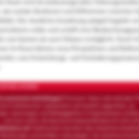
te Raum wird als bedeutungsvolles Ordnungsmedi
, das soziale Strukturen und Differenzen zwischen 
ildet. Die räumliche Anordnung spiegelt kognitiv-e
strukturen wider und schafft eine Beobachtungsposi
e zum System als auch Distanz ermöglicht. Durch 
onen im Raum können neue Perspektiven und Reflex
erden, was Entwicklungs- und Veränderungsprozes
.
 ARTIKEL IN KÜRZE
d systemische Aufstellungen?
Personen, Teams oder abstrakte 
urch Stellvertreter repräsentiert und räumlich angeordnet, um
ngen, Spannungen und Abhängigkeiten in Organisationen sichtba
 und zwar solche, die klassische Analysemethoden oft nicht erf
ktionieren sie?
Stellvertreter berichten über körperliche Empfin
e Beziehungen und Konflikte widerspiegeln. Die räumliche Anor