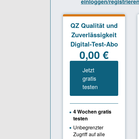
Dieser räum
organisator
Analysemet
reflexives 
Interpretat
WAS SIND 
Systemisch
durch die 
Platzierung
sondern er
Organisati
Durch dies
überführt,
dienen Auf
komplexer 