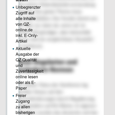
eine grüne Materialwiederverwendung
auch ist: Das ganze Thema muss
Geschäft bleiben. Der Kunde nimmt uns
die Teile nur dann ab, wenn wir im
besten Fall günstiger, aber keinesfalls
teurer sind als vergleichbare Neuteile“,
so Lechtreck.
Neue Regularien und
veränderte Normen
Ein starker Fokus der Konferenz lag
darüber hinaus auf den
Herausforderungen durch Regulierung,
insbesondere auf EU-Ebene. In eigenen
Sitzungen wurden das deutsche und das