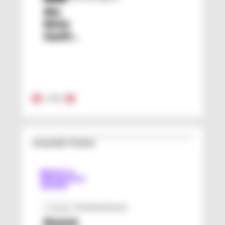
Wie
Miele
Qualitätsmanagement
und
Kreislaufwirtschaft
verbindet
1
/
15
Verwandte Termine
Fachkonferenz
Anzeige
Beyond