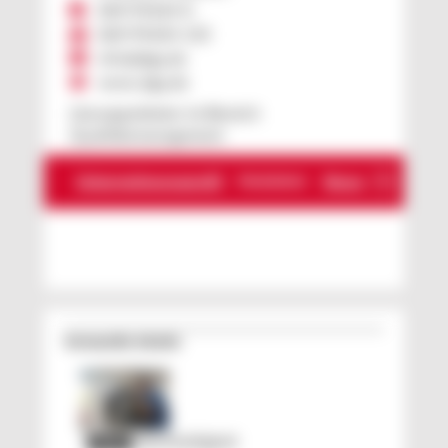
069/95424-0
069/95424-133
info@dgq.de
www.dgq.de
Lösungsanbieter im Bereich
Qualitätsmanagement
Unternehmensprofil
News
Mediathek
701
Verwandte Inhalte
Nachhaltigkeit
PLUS