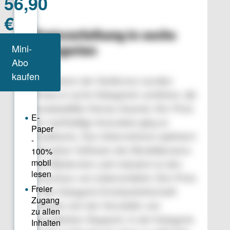
Preisverleihung in sechs
Kategorien
Im Rahmen der Konferenz wurden
Preise in sechs Kategorien verliehen, die
Sustainability Heroes Awards. Der Preis
für nachhaltige Innovation ging an
Foodtracks. Das Unternehmen optimiert
mit seiner Software den Bestellprozess
von Bäckereien und reduziert so den
Ausschuss von Lebensmitteln. Den Preis
in der Kategorie Kreislaufwirtschaft
sicherte sich der Hersteller von
Druckfarben Siegwerk. In der Kategorie