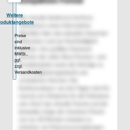
kompaktem Format
Die virtuelle Konferenz hat ihren
Teilnehmern einen informativen
Überblick über den aktuellen Stand der
Diskussion rund um Nachhaltigkeit
geboten. Den größten Nutzwert
lieferten die vielen Best-Practice- und
Praxisbeispiele sowie die Vorträge zu
Nachhaltigkeitsregulatorik und
veränderten Normen. Die
Konferenzdauer von drei Tagen wird für
manche ein Hindernis für die Teilnahme
sein. Doch das virtuelle Format und die
kompakte Länge der einzelnen Panels
von nur 30 Minuten erlauben es
einfacher als Präsenzveranstaltungen,