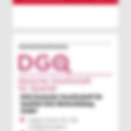
gegründet.
Unternehmens­information
DGQ Deutsche Gesellschaft für
Qualität DGQ Weiterbildung
GmbH
August-Schanz-Str. 21A
D 60433 Frankfurt