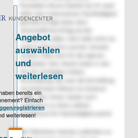
Foundation Neven Subotić bei. Er warb
dafür, dass Unternehmen Nachhaltigkeit
gleichberechtigt neben dem
wirtschaftlichen Erfolg als Ziel
formulieren sollten. Dies helfe nicht nur
anderen Menschen und der Umwelt,
sondern stifte auch für die eigenen
Mitarbeiter Sinn. Damit setzte er den
Ton der dreitägigen Online-
Veranstaltung, die zwar die Vermittlung
von konkretem Wissen ins Zentrum
stellte, aber immer wieder auch
emphatisch zu einem stärken
Engagement für Nachhaltigkeit aufrief.
Die Teilnehmer konnten außerdem an