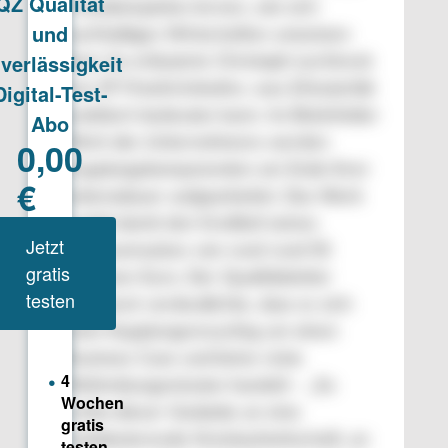
Praxisbeispielen lernen, wie sich
nachhaltiges Wirtschaften umsetzen
lässt. So erläuterte Christoph Lechtreck
von ZF Friedrichshafen, was Zirkularität
praktisch bedeuten kann: Im Bielefelder
Werk des Unternehmens werden
Kupplungskomponenten am Ende ihrer
Lebensdauer aufgearbeitet. Das Werk
erzielt damit den Großteil seines
Jahresumsatzes von rund rund 50
Millionen Euro. Der Qualitätsleiter
Lechtreck verdeutlichte, dass es sich
beim Kupplungsrecycling um einen
Business Case und keine reine
Weltrettungsmission handelt – „So
schön dieser Gedanke an eine
funktionierende Kreislaufwirtschaft, an