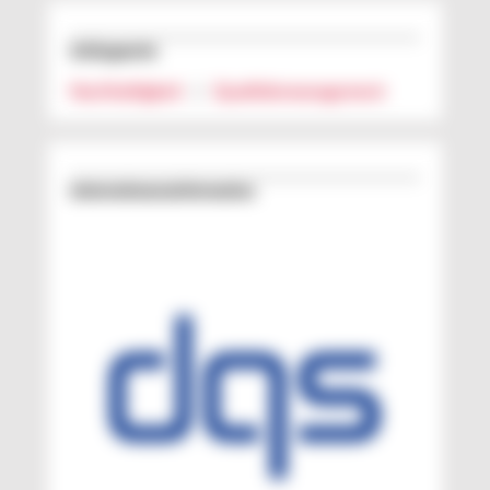
Schlagworte
Nachhaltigkeit
|
Qualitätsmanagement
Unternehmens­information