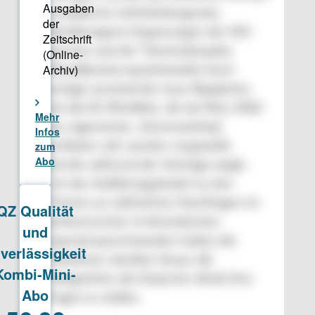
europäische Lieferkettengesetz,
klimabezogene Anpassungen der ISO-
Normen und der Themenkomplex
Klimabilanzierung behandelt. Auch
weniger prominente neue Regularien,
wie die EU-Richtlinie, die ab März 2026
das sogenannte „Greenwashing“
verbieten soll, wurden vorgestellt.
Bereits während der Vorträge zeigte
sich der Aufklärungsbedarf zu den
Themen an zahlreichen Nachfragen im
Konferenzchat. In thematischen
Expertensprechstunden hatten die
Teilnehmer darüber hinaus die
Gelegenheit, den Experten direkt ihre
Fragen zu stellen.