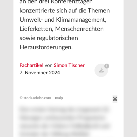
an den drei Konferenztagen
konzentrierte sich auf die Themen
Umwelt- und Klimamanagement,
Lieferketten, Menschenrechten
sowie regulatorischen
Herausforderungen.
Fachartikel
von
Simon Tischer
1
7. November 2024
© stock.adobe.com – malp
Den ersten Vortrag des insgesamt 22
Sitzungen umfassenden Programms
steuerte der frühere Fußballprofi und
Gründer der Stiftung Wellfair