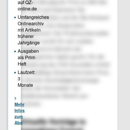
Biodiversität ging der Preis an Aldi Süd,
Aldi Nord und Naturland. Die
Supermarktketten und der Bio-Verband
wurden für eine Kooperation
ausgezeichnet. Der Prothesenhersteller
Ottobock wurde für sein soziales
Engagement im Bereich der
Paralympischen Spiele geehrt. Für die
Reduzierung des CO2-Ausstoßes erhielt
Cree Buildings Deutschland einen Preis.
Im Bereich Nachhaltigkeitsstrategie
kürten die Veranstalter den
Mobilfunkanbieter Wetell zum
Gewinner.
Virtuelle Vorträge in