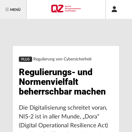
MENÜ
Regulierung von Cybersicherheit
PLUS
Regulierungs- und
Normenvielfalt
beherrschbar machen
Die Digitalisierung schreitet voran,
NIS-2 ist in aller Munde, „Dora“
(Digital Operational Resilience Act)