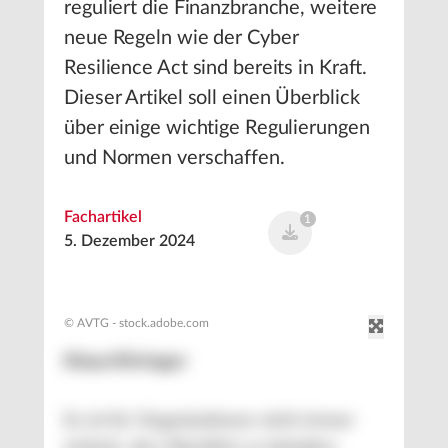
reguliert die Finanzbranche, weitere
neue Regeln wie der Cyber
Resilience Act sind bereits in Kraft.
Dieser Artikel soll einen Überblick
über einige wichtige Regulierungen
und Normen verschaffen.
Fachartikel
1
5. Dezember 2024
© AVTG - stock.adobe.com
Klaus Kilvinger
Es ist für Organisationen nicht immer