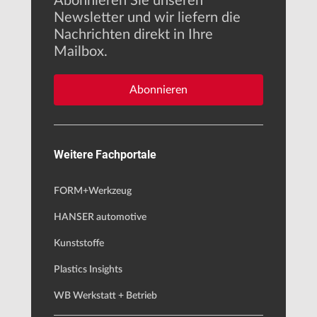
Abonnieren Sie unseren
Newsletter und wir liefern die
Nachrichten direkt in Ihre
Mailbox.
Abonnieren
Weitere Fachportale
FORM+Werkzeug
HANSER automotive
Kunststoffe
Plastics Insights
WB Werkstatt + Betrieb