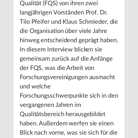
Qualität (FQS) von ihren zwei
langjährigen Vorständen Prof. Dr.
Tilo Pfeifer und Klaus Schmieder, die
die Organisation über viele Jahre
hinweg entscheidend geprägt haben.
In diesem Interview blicken sie
gemeinsam zurück auf die Anfänge
der FQS, was die Arbeit von
Forschungsvereinigungen ausmacht
und welche
Forschungsschwerpunkte sich in den
vergangenen Jahren im
Qualitätsbereich herausgebildet
haben. Außerdem werfen sie einen
Blick nach vorne, was sie sich für die