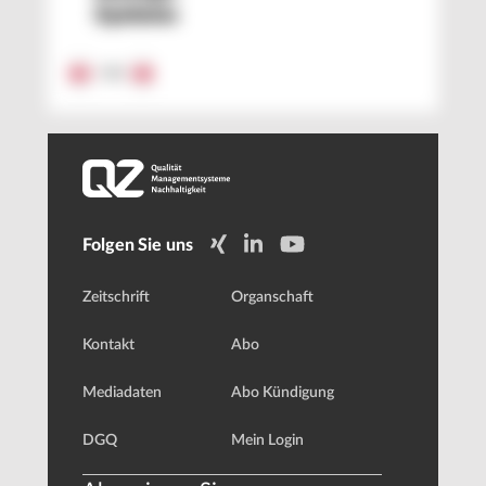
Systems
1
/
2
Folgen Sie uns
Zeitschrift
Organschaft
Kontakt
Abo
Mediadaten
Abo Kündigung
DGQ
Mein Login