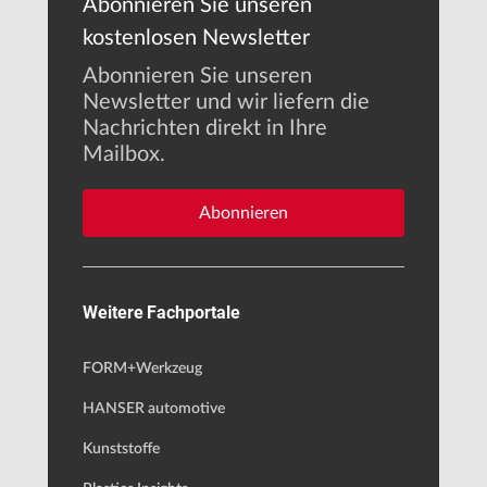
Abonnieren Sie unseren
kostenlosen Newsletter
Abonnieren Sie unseren
Newsletter und wir liefern die
Nachrichten direkt in Ihre
Mailbox.
Abonnieren
Weitere Fachportale
FORM+Werkzeug
HANSER automotive
Kunststoffe