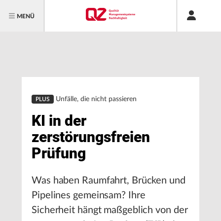
MENÜ
Unfälle, die nicht passieren
PLUS
KI in der
zerstörungsfreien
Prüfung
Was haben Raumfahrt, Brücken und
Pipelines gemeinsam? Ihre
Sicherheit hängt maßgeblich von der