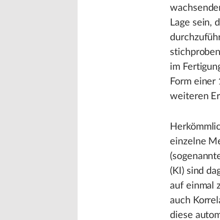
wachsenden
Lage sein, 
durchzufüh
stichproben
im Fertigun
Form einer 
weiteren E
Herkömmlic
einzelne Me
(sogenannte
(KI) sind d
auf einmal 
auch Korrel
diese autom