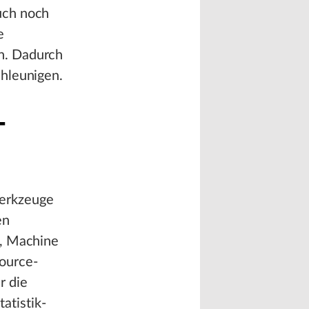
uch noch
e
n. Dadurch
chleunigen.
-
Werkzeuge
en
s, Machine
Source-
r die
atistik-