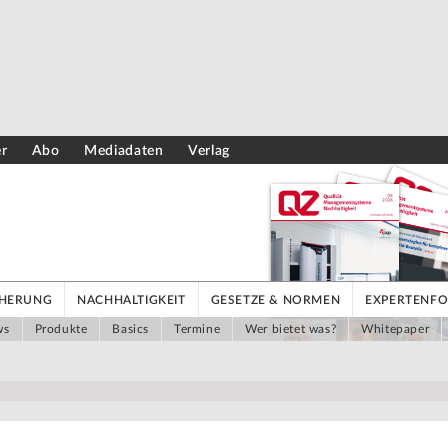
er
Abo
Mediadaten
Verlag
CHERUNG
NACHHALTIGKEIT
GESETZE & NORMEN
EXPERTENF
ws
Produkte
Basics
Termine
Wer bietet was?
Whitepaper