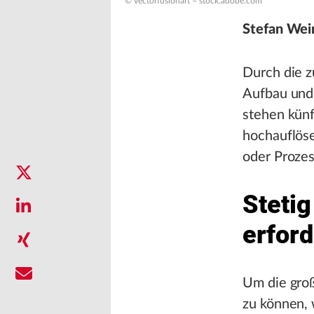
© vectorfusionart – stock.adobe.com
Stefan Wei
Durch die z
Aufbau und 
stehen künf
hochauflöse
oder Proze
Steti
erfor
Um die groß
zu können, 