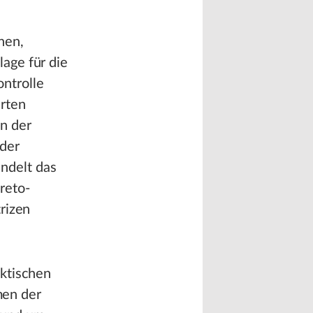
nen,
age für die
ntrolle
erten
n der
 der
ndelt das
reto-
trizen
aktischen
men der