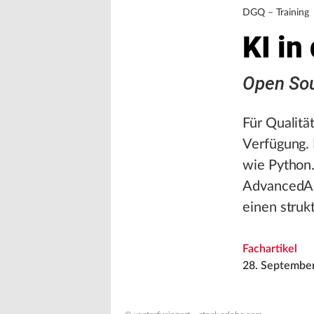
DGQ – Training
KI in
Open Sou
Für Qualitä
Verfügung.
wie Pytho
AdvancedAna
einen struk
Fachartikel
28. Septembe