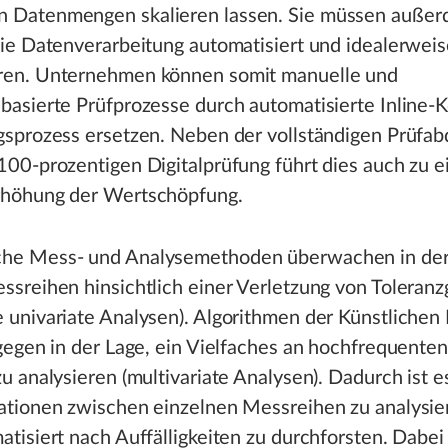
 Datenmengen skalieren lassen. Sie müssen außer
die Datenverarbeitung automatisiert und idealerweis
ren. Unternehmen können somit manuelle und
basierte Prüfprozesse durch automatisierte Inline-K
gsprozess ersetzen. Neben der vollständigen Prüfa
100-prozentigen Digitalprüfung führt dies auch zu e
rhöhung der Wertschöpfung.
he Mess- und Analysemethoden überwachen in der
ssreihen hinsichtlich einer Verletzung von Toleran
 univariate Analysen). Algorithmen der Künstlichen I
agegen in der Lage, ein Vielfaches an hochfrequenten
zu analysieren (multivariate Analysen). Dadurch ist e
ationen zwischen einzelnen Messreihen zu analysie
atisiert nach Auffälligkeiten zu durchforsten. Dabe