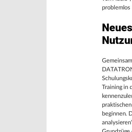
problemlos 
Neues
Nutzu
Gemeinsam m
DATATRONiQ
Schulungsko
Training in
kennenzule
praktischen
beginnen. D
analysieren
Grundzüge 