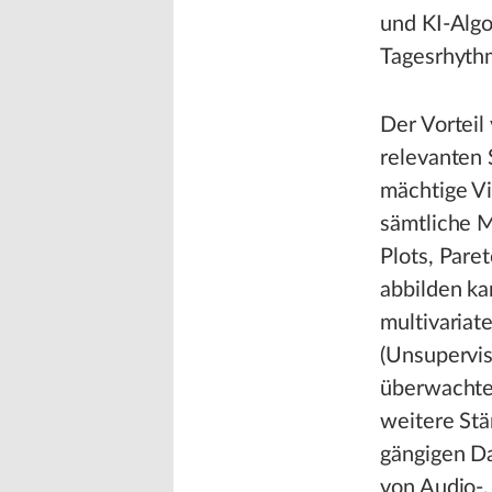
und KI-Alg
Tagesrhythm
Der Vorteil
relevanten 
mächtige Vi
sämtliche M
Plots, Pare
abbilden k
multivaria
(Unsupervis
überwachte
weitere Stä
gängigen Da
von Audio-,