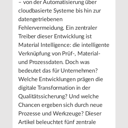
– von der Automatisierung über
cloudbasierte Systeme bis hin zur
datengetriebenen
Fehlervermeidung. Ein zentraler
Treiber dieser Entwicklung ist
Material Intelligence: die intelligente
Verknüpfung von Prüf-, Material-
und Prozessdaten. Doch was
bedeutet das für Unternehmen?
Welche Entwicklungen prägen die
digitale Transformation in der
Qualitätssicherung? Und welche
Chancen ergeben sich durch neue
Prozesse und Werkzeuge? Dieser
Artikel beleuchtet fünf zentrale