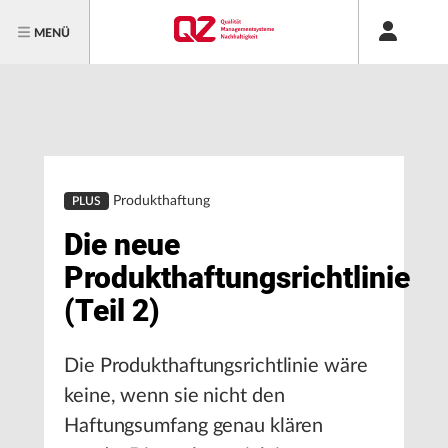
MENÜ
Produkthaftung
PLUS
Die neue
Produkthaftungsrichtlinie
(Teil 2)
Die Produkthaftungsrichtlinie wäre
keine, wenn sie nicht den
Haftungsumfang genau klären