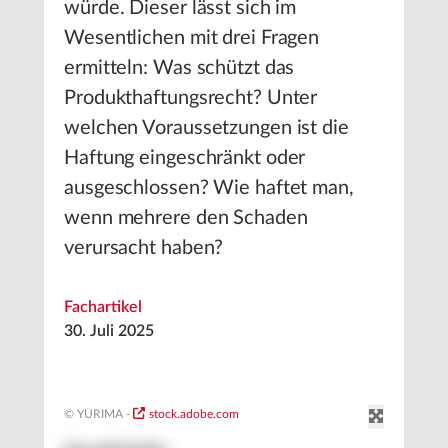
würde. Dieser lässt sich im
Wesentlichen mit drei Fragen
ermitteln: Was schützt das
Produkthaftungsrecht? Unter
welchen Voraussetzungen ist die
Haftung eingeschränkt oder
ausgeschlossen? Wie haftet man,
wenn mehrere den Schaden
verursacht haben?
Fachartikel
30. Juli 2025
© YURIMA -
stock.adobe.com