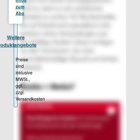
trauen sich solche Vertragsgespräche
nicht zu, lohnt es sich, juristischen
Beistand zu suchen. Für Rechtsanwälte,
die auf Arbeitsrecht spezialisiert sind,
gehören solche Verhandlungen zum
Berufsalltag. Darüber hinaus verfügen
sie über Fachwissen, das etwa
unverhältnismäßige Klauseln auf Anhieb
aufdeckt.
Brutto = Netto?
ZUR PERSON
Paul-Benjamin Gashon
ist Fachanwalt
für Arbeitsrecht bei der Hamburger
Wirtschaftskanzlei Korten