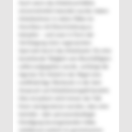
Auch wenn das Arbeitsverhältnis
einvernehmlich beendet wurde, haben
Arbeitnehmer in vielen Fällen im
Anschluss mit Einschränkung zu
kämpfen – und zwar in Form der
Verhängung einer sogenannten
Sperrzeit durch das Arbeitsamt. Da eine
bestehende Tätigkeit vom Beschäftigten
selbst aufgegeben wurde, verhängt die
Agentur für Arbeit in der Regel eine
zwölfwöchige Wartezeit, in der kein
Anspruch auf Arbeitslosengeld besteht.
Dies ist jedoch nicht immer der Fall:
Kann nachgewiesen werden, dass eine
betriebs- oder personenbedingte
Kündigung bevorgestanden hätte,
stattdessen jedoch im gemeinsamen