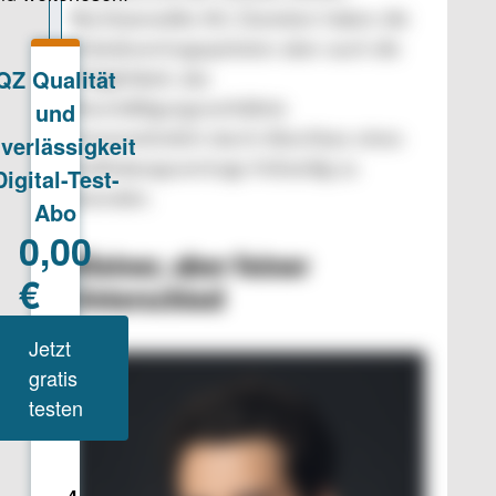
Rechtsanwälte AG. Daneben haben die
Arbeitsvertragsparteien aber auch die
Möglichkeit, das
Beschäftigungsverhältnis
einvernehmlich durch Abschluss eines
Aufhebungsvertrags frühzeitig zu
beenden.
Kleiner, aber feiner
Unterschied