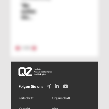
"Wo
wollen
Sie
beruflich
in fünf
Jahren
stehen?"
1
/
15
Folgen Sie uns
Zeitschrift
Organschaft