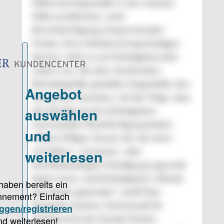
Während Angestellte in den meisten
Fällen problemlos, unter
Berücksichtigung entsprechender
Fristen, ihren Arbeitsvertrag kündigen
können, sieht es auf Arbeitgeberseite
anders aus. Ab einer bestimmten
Betriebsgröße genießen Angestellte den
Schutz des Gesetzes, mit der Folge, dass
die Kündigung des Arbeitgebers
einersozialen Rechtfertigung bedarf.
„Ohne triftigen Grund, der bei einer
verhaltens-, personen- oder
betriebsbedingten Kündigung zugrunde
liegen muss, sind Arbeitgebern oftmals
die Hände gebunden“, weiß Paul-
Benjamin Gashon, Fachanwalt für
Arbeitsrecht der Kanzlei Korten