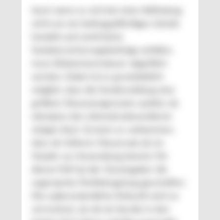
Auch wenn es sich bei einer Abfindung
nicht um ein beitragspflichtiges Gehalt
handelt und somit keine
Sozialversicherungsbeiträge anfallen,
muss Einkommenssteuer abgeführt
werden. Dabei ist es grundsätzlich
möglich, dass die Sonderzahlung eine
größere Steuerprogression auslöst, da
ebenjene den Jahresbruttoverdienst
steigen lässt. So kann es vorkommen,
dass ein höherer Steuersatz als im
Vorjahr zur Anwendung kommt. Für
diesen Fall hat der Gesetzgeber die
sogenannte Fünftelregelung geschaffen:
Die außerordentliche Einkunft wird so
verrechnet, als ob sie bereits in den