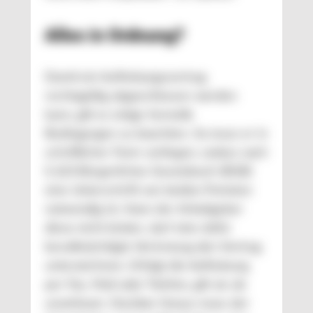
Alles in Ordnung?
Damit ein Aufhebungsvertrag
rechtsgültig abgeschlossen werden
kann, gilt es einige formelle
Bedingungen zu beachten. So muss er in
schriftlicher Form vorliegen, sodass nach
§ 623 Bürgerliches Gesetzbuch (BGB)
eine Unterschrift von beiden Parteien
notwendig ist. Kann der Arbeitgeber
diese nicht leisten, darf eine dafür
bevollmächtigte Vertretung den Vertrag
unterzeichnen. Erfolgt die Aufhebung
per Fax, Mail oder Telefon, gilt sie als
unwirksam. Darüber hinaus muss der