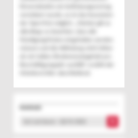
Einverständnis ein Aufhebungsvertrag
vereinbart wurde, so ist das Aussetzen
der Sperrfrist möglich. „Hierbei gilt es
allerdings zu beachten, dass alle
Kündigungsfristen eingehalten werden
müssen und die Abfindung nicht höher
als ein halbes Bruttomonatsgehalt pro
Beschäftigungsjahr ausfällt“, erzählt der
Arbeitsrechtler abschließend.
Downloads
Auf und davon - QZ 01 2022