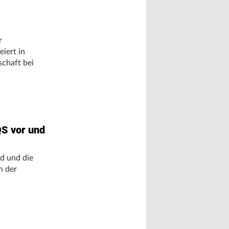
r
iert in
schaft bei
QS vor und
nd und die
n der