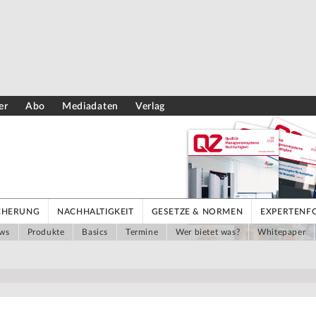
er
Abo
Mediadaten
Verlag
ICHERUNG
NACHHALTIGKEIT
GESETZE & NORMEN
EXPERTENF
ws
Produkte
Basics
Termine
Wer bietet was?
Whitepaper