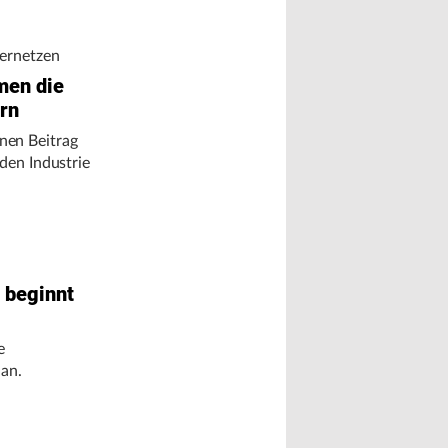
ernetzen
men die
ern
nen Beitrag
nden Industrie
beginnt
e
 an.