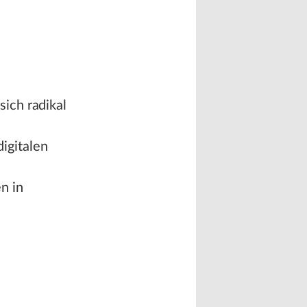
sich radikal
igitalen
n in