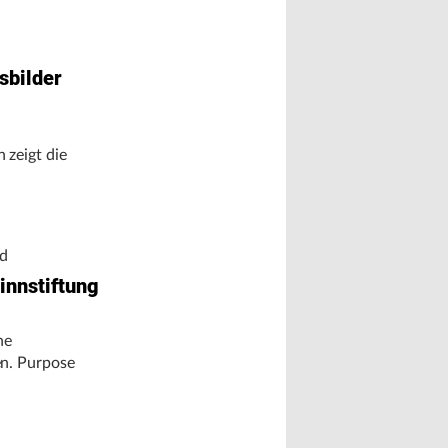
edictive
ht die große
sbilder
zeigt die
d
innstiftung
he
en. Purpose