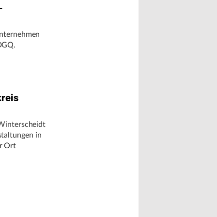
-
-Unternehmen
 DGQ.
reis
 Winterscheidt
taltungen in
r Ort