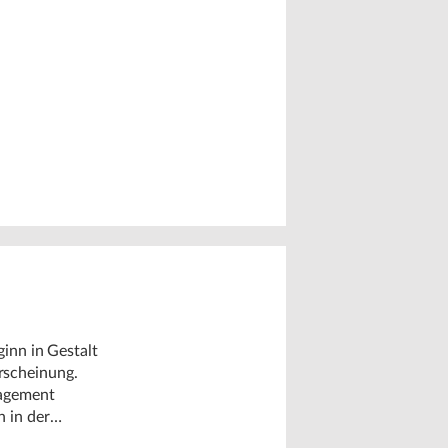
ginn in Gestalt
rscheinung.
nagement
h in der
 Machine