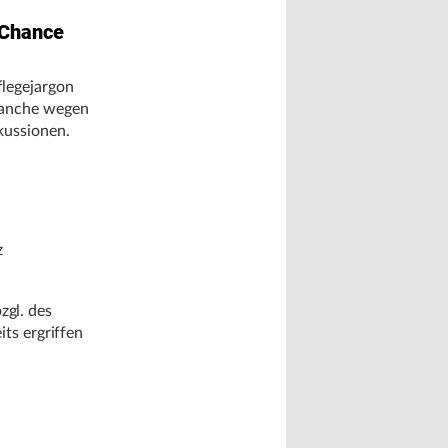
 Chance
legejargon
ranche wegen
kussionen.
z
gl. des
its ergriffen