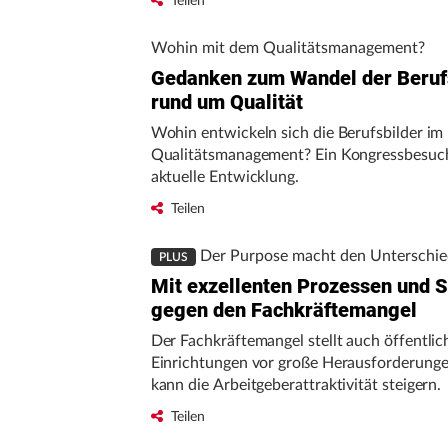
Teilen
Learning längst auf dem Vormarsch. Für Pr
Quality auf Basis großer Datenmengen bric
Wohin mit dem Qualitätsmanagement?
Zeit der KI möglicherweise erst an.
Gedanken zum Wandel der Beruf
rund um Qualität
Wohin entwickeln sich die Berufsbilder im
Qualitätsmanagement? Ein Kongressbesuch 
aktuelle Entwicklung.
Teilen
Der Purpose macht den Unterschie
PLUS
Mit exzellenten Prozessen und S
gegen den Fachkräftemangel
Der Fachkräftemangel stellt auch öffentlic
Einrichtungen vor große Herausforderung
kann die Arbeitgeberattraktivität steigern.
Teilen