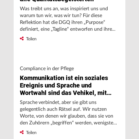
Was treibt uns an, was inspiriert uns und
warum tun wir, was wir tun? Für diese
Reflektion hat die DGQ ihren „Purpose“
definiert, eine „Tagline“ entworfen und ihre
bestehenden „Mission Statements“
Teilen
überarbeitet. Im Interview erläutert Katrin
Kramer, Leitung der Fachabteilung Marketing
und Kommunikation bei der DGQ, wie die
einzelnen Punkte zusammenhängen, welchen
Compliance in der Pflege
Nutzen die Aussagen haben und deren
Kommunikation ist ein soziales
bisherige Resonanz.
Ereignis und Sprache und
Wortwahl sind das Vehikel, mit
dem wir Bedürfnisse offenbaren
Sprache verbindet, aber sie gibt uns
gelegentlich auch Rätsel auf. Wir nutzen
Worte, von denen wir glauben, dass sie von
den Zuhörern „begriffen“ werden, wenigstens
im Kontext. Und dann stellt sich Stirnrunzeln
Teilen
beim Gegenüber ein. Die anschließende