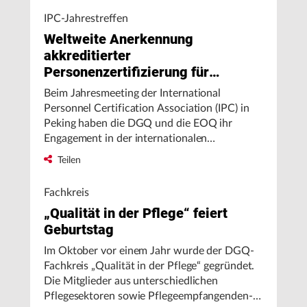
Diskussion zeigt, der Begriff ist ganz anders
IPC-Jahrestreffen
verstanden oder interpretiert worden.
Weltweite Anerkennung
akkreditierter
Personenzertifizierung für
Auditoren verlängert
Beim Jahresmeeting der International
Personnel Certification Association (IPC) in
Peking haben die DGQ und die EOQ ihr
Engagement in der internationalen
Zusammenarbeit bekräftigt. Im Rahmen des
Teilen
turnusmäßigen Wechsels des Vorsitzes in der
Vollversammlung wurde Thomas Votsmeier,
Fachkreis
Leitung Normung DGQ e.V. und IPC Board
„Qualität in der Pflege“ feiert
Member als Vertreter von DGQ und EOQ,
Geburtstag
zum stellvertretenden IPC-Chairman gewählt.
Als Chairman fungiert der Leiter der
Im Oktober vor einem Jahr wurde der DGQ-
chinesischen Behörde „Certification and
Fachkreis „Qualität in der Pflege“ gegründet.
Accreditation Administration of the People’s
Die Mitglieder aus unterschiedlichen
Republic of China“ (CCAA), Huang Jixian.
Pflegesektoren sowie Pflegeempfangenden-