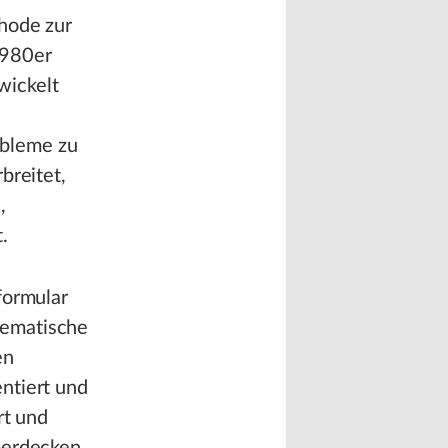
thode zur
1980er
wickelt
obleme zu
breitet,
,
.
formular
tematische
en
ntiert und
rt und