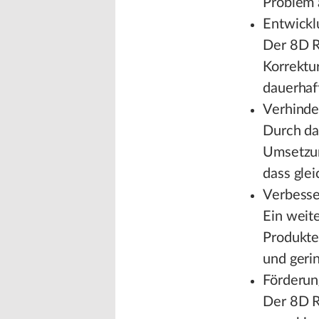
Problem 
Entwickl
Der 8D Re
Korrektu
dauerhaft
Verhinde
Durch da
Umsetzun
dass gle
Verbesse
Ein weite
Produkte
und geri
Förderun
Der 8D Re