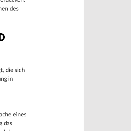
berdecken.
hen des
D
, die sich
ung in
sache eines
g das