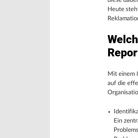
diese daue
Heute steh
Reklamatio
Welch
Repor
Mit einem 8
auf die eff
Organisati
Identifik
Ein zentr
Problems 