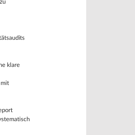
 zu
tätsaudits
ne klare
 mit
eport
ystematisch