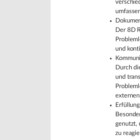
verschie
umfassen
Dokument
Der 8D R
Probleml
und konti
Kommunik
Durch di
und tran
Probleml
externen
Erfüllun
Besonder
genutzt,
zu reagi