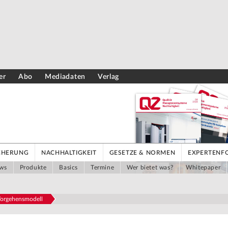
er
Abo
Mediadaten
Verlag
ICHERUNG
NACHHALTIGKEIT
GESETZE & NORMEN
EXPERTENF
ws
Produkte
Basics
Termine
Wer bietet was?
Whitepaper
Vorgehensmodell