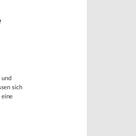
e
h und
ssen sich
 eine