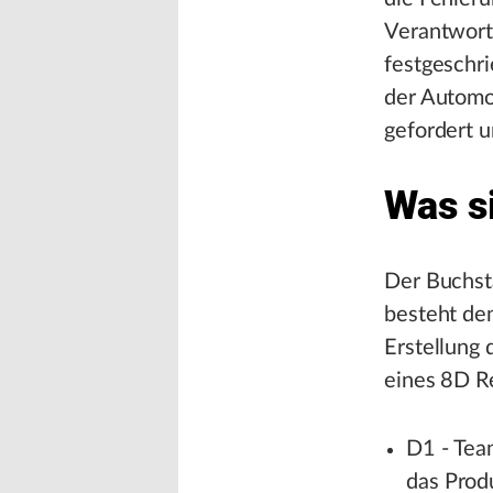
Verantwort
festgeschr
der Automob
gefordert u
Was s
Der Buchsta
besteht dem
Erstellung 
eines 8D Re
D1 - Tea
das Prod