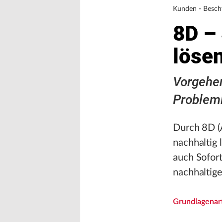
Kunden - Besc
8D –
löse
Vorgehen
Problem
Durch 8D (A
nachhaltig 
auch Sofort
nachhaltig
Grundlagenart