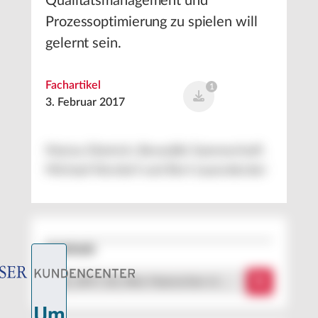
Qualitätsmanagement und
Prozessoptimierung zu spielen will
gelernt sein.
Fachartikel
1
3. Februar 2017
Marius Dietrich, Benedikt Sommerhoff,
Michael Kierdorf und Bert Leyendecker
Downloads
QZ_2017_02_Was-Haenschen-ni …